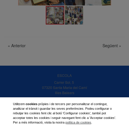
«
Anterior
Següent
»
ESCOLA
Carrer Sol, 5
07320 Santa Maria del Camí
Illes Balears
TELEFÓN
Utilitzem
cookies
pròpies i de tercers per personalitzar el contingut,
971 14 06 20
analitzar el trànsit i guardar les seves preferències. Podeu configurar o
rebutjar les cookies fent clic al botó 'Configurar cookies', també pot
EMAIL:
acceptar totes les cookies i seguir navegant fent clic a 'Acceptar cookies'.
centre@ramonllull.org
Per a més informació, visita la nostra
política de cookies
.