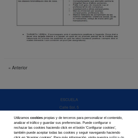
«
Anterior
ESCUELA
Calle Sol, 5
07320 Santa María del Camino
Islas Baleares
Utilizamos
cookies
propias y de terceros para personalizar el contenido,
analizar el tráfico y guardar sus preferencias. Puede configurar o
Teléfonos
rechazar las cookies haciendo click en el botón 'Configurar cookies',
también puede aceptar todas las cookies y seguir navegando haciendo
971 14 06 20
click en 'Aceptar cookies'. Para más información, visita nuestra
política de